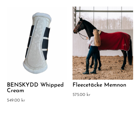
BENSKYDD Whipped
Fleecetäcke Memnon
Cream
575.00
kr
549.00
kr