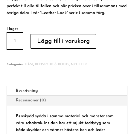
perfekt till alla tillfällen och blir pricken över i tillsammans med
övriga delar i vår “Leather Look” serie i samma färg.
I lager
BENSKYDD
Lägg till i varukorg
Cranberry
mängd
Kategorier:
HÄST
,
BENSKYDD & BOOTS
,
NYHETER
Beskrivning
Recensioner (0)
Benskydd sydda i samma material och mönster som
våra schabrak. Insidan har ett mjukt teddytyg som
både skyddar och värmer hästens ben och leder.