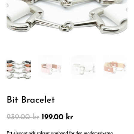
Bit Bracelet
Det
Det
239.00
kr
199.00
kr
ursprungliga
nuvarande
priset
priset
Ett elegant och stilrent armband för den modemedvetna