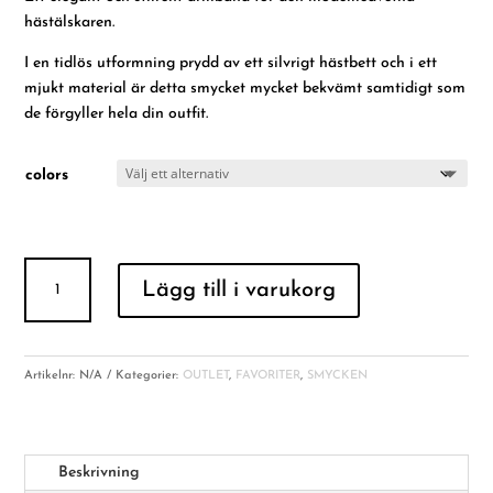
var:
är:
hästälskaren.
239.00 kr.
199.00 kr.
I en tidlös utformning prydd av ett silvrigt hästbett och i ett
mjukt material är detta smycket mycket bekvämt samtidigt som
de förgyller hela din outfit.
colors
Bit
Lägg till i varukorg
Bracelet
mängd
Artikelnr:
N/A
Kategorier:
OUTLET
,
FAVORITER
,
SMYCKEN
Beskrivning