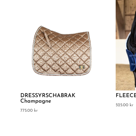
DRESSYRSCHABRAK
FLEEC
Champagne
525.00
kr
775.00
kr