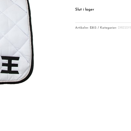
Slut i lager
Artikelnr:
E813
Kategorier:
DRESSY