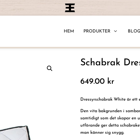
HEM
PRODUKTER
BLO
Schabrak Dres
649.00
kr
Dressyrschabrak White är ett e
Den vita bakgrunden i samban
samtidigt som det skapar en u
utförande ger detta schabraket
man känner sig snygg.