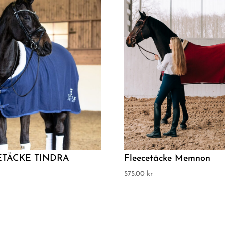
ETÄCKE TINDRA
Fleecetäcke Memnon
575.00
kr