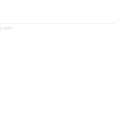
R
,
HÄST