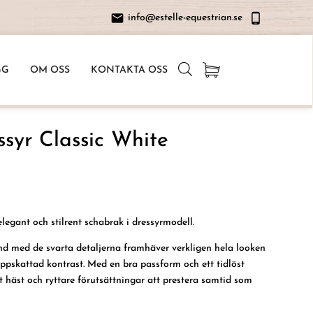
info@estelle-equestrian.se
s
s
m
m
t1
t2
GG
OM OSS
KONTAKTA OSS
e
p
m
h
ai
o
l
n
ic
e
syr Classic White
o
a
n
n
dr
oi
d
ic
legant och stilrent schabrak i dressyrmodell.
o
n
d med de svarta detaljerna framhäver verkligen hela looken
ppskattad kontrast. Med en bra passform och ett tidlöst
 häst och ryttare förutsättningar att prestera samtid som